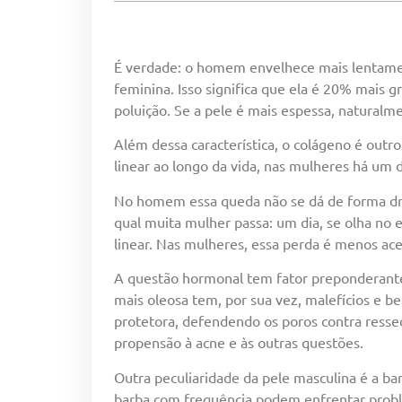
É verdade: o homem envelhece mais lentamen
feminina. Isso significa que ela é 20% mais gr
poluição. Se a pele é mais espessa, naturalme
Além dessa característica, o colágeno é out
linear ao longo da vida, nas mulheres há um
No homem essa queda não se dá de forma dr
qual muita mulher passa: um dia, se olha no
linear. Nas mulheres, essa perda é menos a
A questão hormonal tem fator preponderante
mais oleosa tem, por sua vez, malefícios e b
protetora, defendendo os poros contra ress
propensão à acne e às outras questões.
Outra peculiaridade da pele masculina é a b
barba com frequência podem enfrentar problem