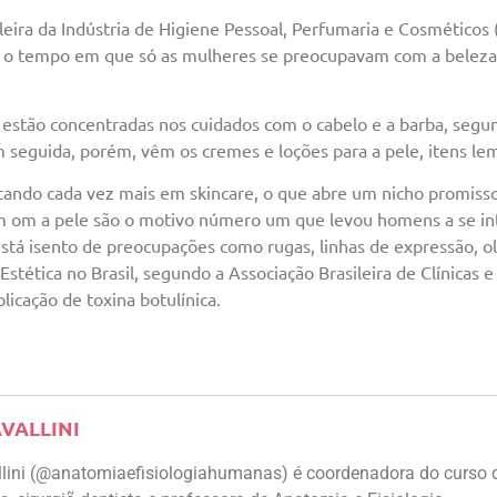
eira da Indústria de Higiene Pessoal, Perfumaria e Cosméticos
 o tempo em que só as mulheres se preocupavam com a beleza”
estão concentradas nos cuidados com o cabelo e a barba, segu
seguida, porém, vêm os cremes e loções para a pele, itens le
ndo cada vez mais em skincare, o que abre um nicho promisso
m om a pele são o motivo número um que levou homens a se int
á isento de preocupações como rugas, linhas de expressão, olhe
Estética no Brasil, segundo a Associação Brasileira de Clínicas e
licação de toxina botulínica.
AVALLINI
llini (@anatomiaefisiologiahumanas) é coordenadora do curso 