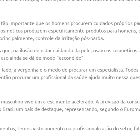
é tão importante que os homens procurem cuidados próprios para
ocosméticos produzem especificamente produtos para homens, c
principalmente, controle da irritação pós-barba.
ue, na ilusão de estar cuidando da pele, usam os cosméticos 
e uso ainda se dá de modo “escondido”.
de lado, a vergonha e o medo de procurar um especialista. Tod
 então procurar um profissional da saúde ajuda muito nessa ques
 masculino vive um crescimento acelerado. A previsão da consu
 Brasil um país de destaque, representando, segundo o Euromo
entos, temos visto aumento na profissionalização do setor, fa