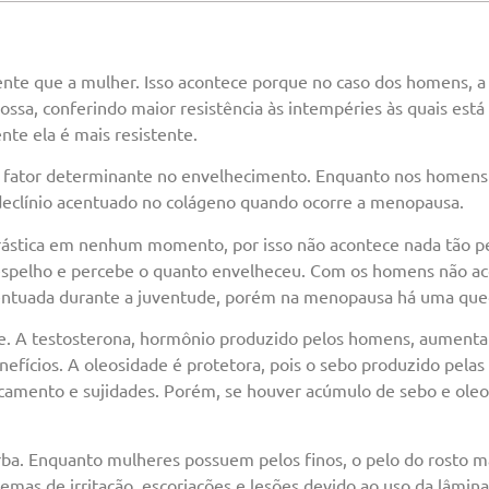
te que a mulher. Isso acontece porque no caso dos homens, a 
ossa, conferindo maior resistência às intempéries às quais está 
nte ela é mais resistente.
ro fator determinante no envelhecimento. Enquanto nos homens
 declínio acentuado no colágeno quando ocorre a menopausa.
ástica em nenhum momento, por isso não acontece nada tão pe
 espelho e percebe o quanto envelheceu. Com os homens não ac
centuada durante a juventude, porém na menopausa há uma que
. A testosterona, hormônio produzido pelos homens, aumenta 
enefícios. A oleosidade é protetora, pois o sebo produzido pela
ecamento e sujidades. Porém, se houver acúmulo de sebo e ole
arba. Enquanto mulheres possuem pelos finos, o pelo do rosto m
as de irritação, escoriações e lesões devido ao uso da lâmina