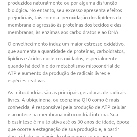
produzidos naturalmente ou por alguma disfunção
biológica. No entanto, seu excesso apresenta efeitos
prejudiciais, tais como a peroxidação dos lipídeos da
membrana e agressão às proteínas dos tecidos e das
membranas, às enzimas aos carboidratos e ao DNA.
O envelhecimento induz um maior estresse oxidativo,
que aumenta a quantidade de proteínas, carboidratos,
lipídios e ácidos nucleicos oxidados, especialmente
quando há declínio do metabolismo mitocondrial de
ATP e aumento da produção de radicais livres e
espécies reativas.
As mitocôndrias são as principais geradoras de radicais
livres. A ubiquinona, ou coenzima Q10 como é mais
conhecida, é responsável pela produção de ATP celular
e acontece na membrana mitocondrial interna. Sua
biossíntese é muito ativa até os 30 anos de idade, época
que ocorre a estagnação de sua produção e, a partir
dessa idade, os níveis de ubiquinona começam a