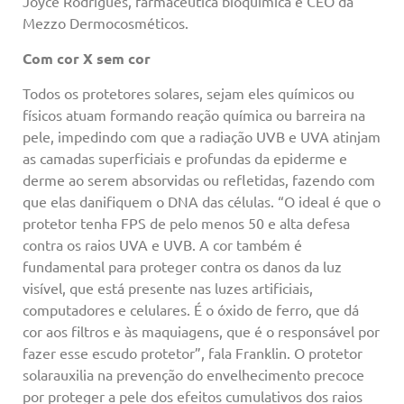
Joyce Rodrigues, farmacêutica bioquímica e CEO da
Mezzo Dermocosméticos.
Com cor X sem cor
Todos os protetores solares, sejam eles químicos ou
físicos atuam formando reação química ou barreira na
pele, impedindo com que a radiação UVB e UVA atinjam
as camadas superficiais e profundas da epiderme e
derme ao serem absorvidas ou refletidas, fazendo com
que elas danifiquem o DNA das células. “O ideal é que o
protetor tenha FPS de pelo menos 50 e alta defesa
contra os raios UVA e UVB. A cor também é
fundamental para proteger contra os danos da luz
visível, que está presente nas luzes artificiais,
computadores e celulares. É o óxido de ferro, que dá
cor aos filtros e às maquiagens, que é o responsável por
fazer esse escudo protetor”, fala Franklin. O protetor
solarauxilia na prevenção do envelhecimento precoce
por proteger a pele dos efeitos cumulativos dos raios