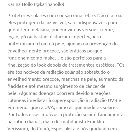
Karina Hollo (@karinahollo)
Protetores solares com cor são uma febre. Não é à toa:
eles protegem da luz visível, são indispensáveis para
quem tem melasma, podem vir nas versões creme,
loção, pó ou bastão, disfarçam imperfeições e
uniformizam o tom da pele, ajudam na prevenção do
envelhecimento precoce, são práticos porque
funcionam como make… e são perfeitos para a
finalização do look depois de tratamentos estéticos. “Os
efeitos nocivos da radiação solar são sobretudo o
envelhecimento precoce, manchas na pele, aumento da
flacidez e até mesmo surgimento de câncer de
pele. Algumas doenças ocorrem devido a reações
cutâneas imediatas à superexposição à radiação UVB e
em menor grau a UVA, como as queimaduras solares.
Por todos esses motivos a proteção solar é fundamental
na rotina diária”, diz o dermatologista Franklin
Veríssimo, do Ceará, Especialista e pós-graduado em