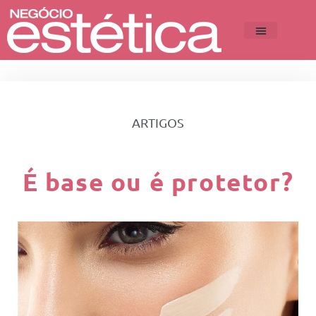
ARTIGOS
É base ou é protetor?