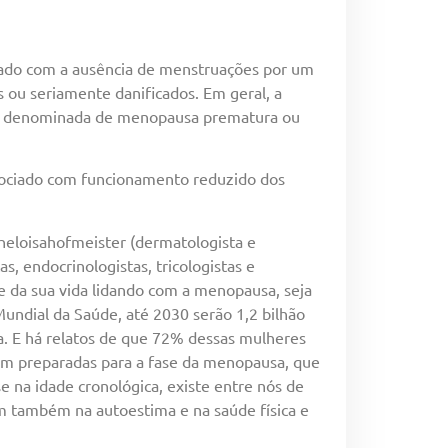
mado com a ausência de menstruações por um
 ou seriamente danificados. Em geral, a
o é denominada de menopausa prematura ou
associado com funcionamento reduzido dos
heloisahofmeister (dermatologista e
s, endocrinologistas, tricologistas e
da sua vida lidando com a menopausa, seja
ndial da Saúde, até 2030 serão 1,2 bilhão
a. E há relatos de que 72% dessas mulheres
m preparadas para a fase da menopausa, que
e na idade cronológica, existe entre nós de
em também na autoestima e na saúde física e