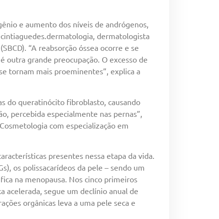
ênio e aumento dos níveis de andrógenos,
@cintiaguedes.dermatologia, dermatologista
(SBCD). “A reabsorção óssea ocorre e se
 é outra grande preocupação. O excesso de
se tornam mais proeminentes”, explica a
as do queratinócito fibroblasto, causando
ção, percebida especialmente nas pernas”,
 Cosmetologia com especialização em
acterísticas presentes nessa etapa da vida.
s), os polissacarídeos da pele – sendo um
sifica na menopausa. Nos cinco primeiros
xa acelerada, segue um declínio anual de
ações orgânicas leva a uma pele seca e