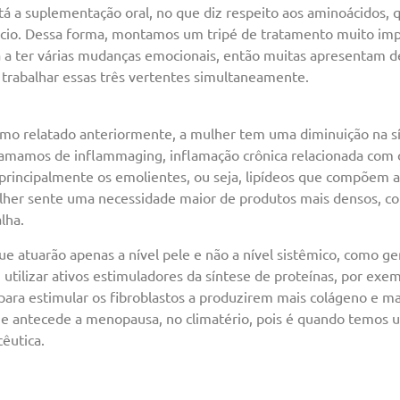
a suplementação oral, no que diz respeito aos aminoácidos, q
ício. Dessa forma, montamos um tripé de tratamento muito impor
 a ter várias mudanças emocionais, então muitas apresentam de
trabalhar essas três vertentes simultaneamente.
omo relatado anteriormente, a mulher tem uma diminuição na sí
 chamamos de inflammaging, inflamação crônica relacionada com
, principalmente os emolientes, ou seja, lipídeos que compõem a
lher sente uma necessidade maior de produtos mais densos, co
lha.
ue atuarão apenas a nível pele e não a nível sistêmico, como g
utilizar ativos estimuladores da síntese de proteínas, por ex
ara estimular os fibroblastos a produzirem mais colágeno e mai
que antecede a menopausa, no climatério, pois é quando temos 
êutica.