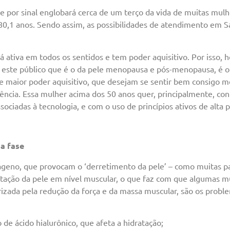
ue por sinal englobará cerca de um terço da vida de muitas mul
80,1 anos. Sendo assim, as possibilidades de atendimento em Saú
ativa em todos os sentidos e tem poder aquisitivo. Por isso, h
, este público que é o da pele menopausa e pós-menopausa, é o 
maior poder aquisitivo, que desejam se sentir bem consigo me
ncia. Essa mulher acima dos 50 anos quer, principalmente, con
sociadas à tecnologia, e com o uso de princípios ativos de alta 
a fase
ágeno, que provocam o ‘derretimento da pele’ – como muitas pac
ntação da pele em nível muscular, o que faz com que algumas 
rizada pela redução da força e da massa muscular, são os probl
de ácido hialurônico, que afeta a hidratação;