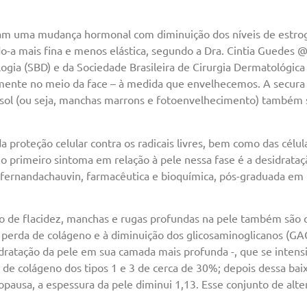
m uma mudança hormonal com diminuição dos níveis de estrog
o-a mais fina e menos elástica, segundo a Dra. Cintia Guedes 
gia (SBD) e da Sociedade Brasileira de Cirurgia Dermatológica 
mente no meio da face – à medida que envelhecemos. A secura
 sol (ou seja, manchas marrons e fotoenvelhecimento) também 
a proteção celular contra os radicais livres, bem como das célul
, o primeiro sintoma em relação à pele nessa fase é a desidrata
fernandachauvin, farmacêutica e bioquímica, pós-graduada em
de flacidez, manchas e rugas profundas na pele também são car
 perda de colágeno e à diminuição dos glicosaminoglicanos (GAG
hidratação da pele em sua camada mais profunda -, que se inten
de colágeno dos tipos 1 e 3 de cerca de 30%; depois dessa bai
usa, a espessura da pele diminui 1,13. Esse conjunto de alter