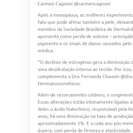
Carmen Cagnoni @carmencagnoni
Após a menopausa, as mulheres experimenta
fato que pode afetar também a pele, deixand
membro da Sociedade Brasileira de Dermatolo
apresenta como perda de volume – principal
pigmento e os sinais de danos causados pelo
médica.
“O declínio de estrogênio gera a diminuição d
uma desidratação intensa ao tecido. Por isso
complementa a Dra. Fernanda Chauvin @dra.
Dermatocosméticos.
Além de ressecamento cutâneo, o surgimento 
Essas alterações estão intimamente ligadas à
deles o ácido hialurônico, responsável pela 
anos, há uma diminuição na taxa de produção 
aproximadamente 2%. E a cada ano pós-menopa
áspera, com perda de firmeza e elasticidade.