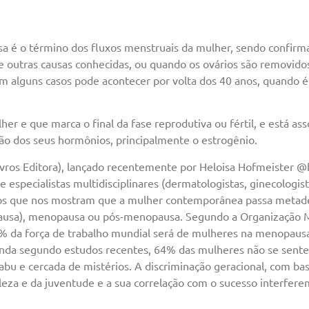
sa é o término dos fluxos menstruais da mulher, sendo confir
e outras causas conhecidas, ou quando os ovários são removidos
m alguns casos pode acontecer por volta dos 40 anos, quand
her e que marca o final da fase reprodutiva ou fértil, e está 
o dos seus hormônios, principalmente o estrogênio.
vros Editora), lançado recentemente por Heloisa Hofmeister @
 especialistas multidisciplinares (dermatologistas, ginecologista
os que nos mostram que a mulher contemporânea passa metade 
usa), menopausa ou pós-menopausa. Segundo a Organização Mu
5% da força de trabalho mundial será de mulheres na menopaus
nda segundo estudos recentes, 64% das mulheres não se sente
abu e cercada de mistérios. A discriminação geracional, com bas
leza e da juventude e a sua correlação com o sucesso interfer