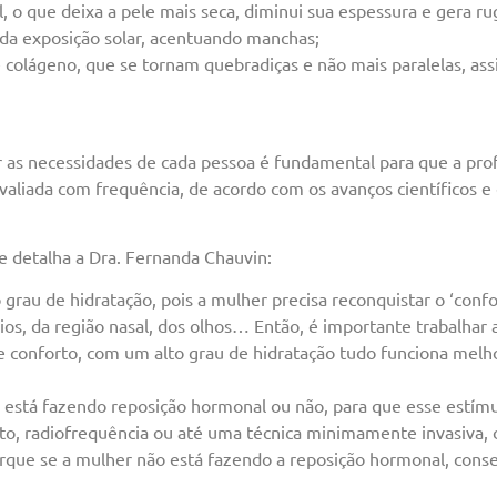
, o que deixa a pele mais seca, diminui sua espessura e gera ru
a exposição solar, acentuando manchas;
 colágeno, que se tornam quebradiças e não mais paralelas, ass
 as necessidades de cada pessoa é fundamental para que a profi
valiada com frequência, de acordo com os avanços científicos e
e detalha a Dra. Fernanda Chauvin:
rau de hidratação, pois a mulher precisa reconquistar o ‘confor
ábios, da região nasal, dos olhos… Então, é importante trabalha
e conforto, com um alto grau de hidratação tudo funciona melho
r está fazendo reposição hormonal ou não, para que esse estí
to, radiofrequência ou até uma técnica minimamente invasiva, 
orque se a mulher não está fazendo a reposição hormonal, con