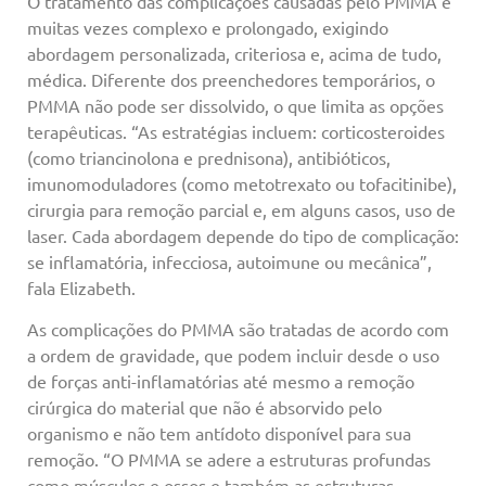
O tratamento das complicações causadas pelo PMMA é
muitas vezes complexo e prolongado, exigindo
abordagem personalizada, criteriosa e, acima de tudo,
médica. Diferente dos preenchedores temporários, o
PMMA não pode ser dissolvido, o que limita as opções
terapêuticas. “As estratégias incluem: corticosteroides
(como triancinolona e prednisona), antibióticos,
imunomoduladores (como metotrexato ou tofacitinibe),
cirurgia para remoção parcial e, em alguns casos, uso de
laser. Cada abordagem depende do tipo de complicação:
se inflamatória, infecciosa, autoimune ou mecânica”,
fala Elizabeth.
As complicações do PMMA são tratadas de acordo com
a ordem de gravidade, que podem incluir desde o uso
de forças anti-inflamatórias até mesmo a remoção
cirúrgica do material que não é absorvido pelo
organismo e não tem antídoto disponível para sua
remoção. “O PMMA se adere a estruturas profundas
como músculos e ossos e também as estruturas