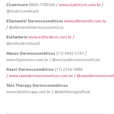
Cicatricure
0800-7700566 /
www.cicatricure.com.br
/
@cicatricurebrasil
Ellementti
Dermocosméticos
www.ellementti.com.br
/ @ellementtidermocosmeticos
Esthederm
www.esthederm.com.br
/
@esthedermbrasil
Mezzo Dermocosméticos
(11) 4942-5181 /
www.lojamezzo.com.br / @mezzodermocosmeticos
Raavi Dermocosméticos
(11) 2236-5888
/
www.raavidermocosmeticos.com.br
/
@raavidermocosmet
Skin Therapy Dermocosméticos
www.skintherapy.com.br / @skintherapyoficial