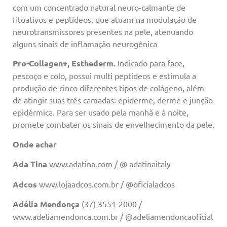
com um concentrado natural neuro-calmante de
fitoativos e peptídeos, que atuam na modulação de
neurotransmissores presentes na pele, atenuando
alguns sinais de inflamação neurogênica
Pro-Collagen+, Esthederm.
Indicado para face,
pescoço e colo, possui multi peptídeos e estimula a
produção de cinco diferentes tipos de colágeno, além
de atingir suas três camadas: epiderme, derme e junção
epidérmica. Para ser usado pela manhã e à noite,
promete combater os sinais de envelhecimento da pele.
Onde achar
Ada Tina
www.adatina.com / @ adatinaitaly
Adcos
www.lojaadcos.com.br / @oficialadcos
Adélia Mendonça
(37) 3551-2000 /
www.adeliamendonca.com.br / @adeliamendoncaoficial