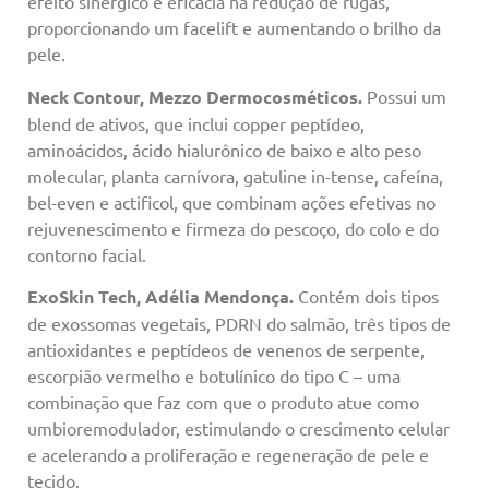
efeito sinérgico e eficácia na redução de rugas,
proporcionando um facelift e aumentando o brilho da
pele.
Neck Contour, Mezzo Dermocosméticos.
Possui um
blend de ativos, que inclui copper peptídeo,
aminoácidos, ácido hialurônico de baixo e alto peso
molecular, planta carnívora, gatuline in-tense, cafeína,
bel-even e actificol, que combinam ações efetivas no
rejuvenescimento e firmeza do pescoço, do colo e do
contorno facial.
ExoSkin Tech, Adélia Mendonça.
Contém dois tipos
de exossomas vegetais, PDRN do salmão, três tipos de
antioxidantes e peptídeos de venenos de serpente,
escorpião vermelho e botulínico do tipo C – uma
combinação que faz com que o produto atue como
umbioremodulador, estimulando o crescimento celular
e acelerando a proliferação e regeneração de pele e
tecido.