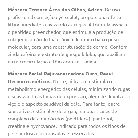
Máscara Tensora Área dos Olhos, Adcos
. De uso
profissional com ação eye sculpt, proporciona efeito
lifting imediato suavizando as rugas. A fórmula associa
o peptídeo preenchedor, que estimula a produção de
colágeno, ao ácido hialurônico de muito baixo peso
molecular, para uma reestruturação da derme. Contém
ainda cafeína e extrato de ginkgo biloba, que auxiliam
na microcirculação e têm ação antifadiga.
Máscara Facial Rejuvenescedora Ouro, Raavi
Dermocosméticos.
Nutre, hidrata e estimula o
metabolismo energético das células, minimizando rugas
e suavizando as linhas de expressão, além de devolver o
viço e o aspecto saudável da pele. Para tanto, entre
seus ativos estão óleo de argan, nanopartículas de
complexo de aminoácidos (peptídeos), pantenol,
creatina e hydrovance. Indicado para todos os tipos de
pele, inclusive as cansadas e ressecadas.