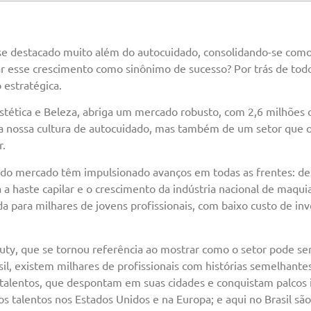
se destacado muito além do autocuidado, consolidando-se com
ar esse crescimento como sinônimo de sucesso? Por trás de tod
estratégica.
Estética e Beleza, abriga um mercado robusto, com 2,6 milhões 
da nossa cultura de autocuidado, mas também de um setor que o
r.
 do mercado têm impulsionado avanços em todas as frentes: de
 a haste capilar e o crescimento da indústria nacional de maqui
da para milhares de jovens profissionais, com baixo custo de in
y, que se tornou referência ao mostrar como o setor pode se
l, existem milhares de profissionais com histórias semelhant
alentos, que despontam em suas cidades e conquistam palcos i
os talentos nos Estados Unidos e na Europa; e aqui no Brasil s