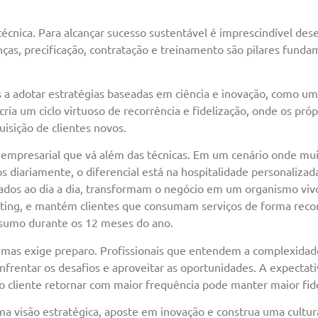
técnica. Para alcançar sucesso sustentável é imprescindível d
nças, precificação, contratação e treinamento são pilares fund
 a adotar estratégias baseadas em ciência e inovação, como 
ia um ciclo virtuoso de recorrência e fidelização, onde os próp
isição de clientes novos.
ra empresarial que vá além das técnicas. Em um cenário onde mu
s diariamente, o diferencial está na hospitalidade personalizad
rados ao dia a dia, transformam o negócio em um organismo vi
ng, e mantém clientes que consumam serviços de forma recorre
nsumo durante os 12 meses do ano.
 mas exige preparo. Profissionais que entendem a complexidad
nfrentar os desafios e aproveitar as oportunidades. A expecta
cliente retornar com maior frequência pode manter maior fid
ma visão estratégica, aposte em inovação e construa uma cultura