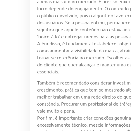
apenas mais um no mercado. É preciso enxerg
lucro depende do engajamento. O conteúdo pr
o público envolvido, pois o algoritmo favore
dos usuários. Se a pessoa entrou, permanece
significa que aquele conteúdo não estava int
‘boicotá-lo’ e entregar menos para as pessoas
Além disso, é fundamental estabelecer objetiv
como aumentar a visibilidade da marca, atrai
tornar-se referência no mercado. Escolher as
do cliente que quer alcançar e manter uma e
essenciais.
Também é recomendado considerar investime
crescimento, prática que tem se mostrado al
melhor trabalhar em uma rede direito do que
constância. Procurar um profissional de tr
vale muito a pena.
Por fim, é importante criar conexões genuína
excessivamente técnico, mescle informações 