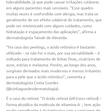
tolerabilidade, já que pode causar irritações cutâneas
em alguns pacientes mais sensíveis. “Esse quadro
muitas vezes é confundido com alergia, mas trata-se
geralmente de um efeito colateral do tratamento, que
pode ser minimizado com alguns cuidados, como
hidratação e espaçamento das aplicações”, afirma a
dermatologista Tainah de Almeida.
“No caso dos peelings, o ácido retinóico é bastante
utilizado – se não for o mais, por sua versatilidade – é
indicado para tratamento de linhas finas, cicatrizes de
acne, estrias e melasma. Porém, ao longo dos anos,
surgiram derivados mais modernos e menos irritantes
para a pele que o ácido retinóico”, comenta a
dermatologista Cintia Guedes
(@cintiaguedesdermatologia).
É o caso do retinol. “O ácido retinol
(all-trans-retinol
) –
forma alcoólica da molécula de vitamina A -, tem ação
muito semelhante à da tretinoína com a vantagem de