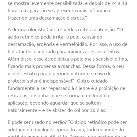
se mostra levemente sensibilizada, e depois de 24 a 48
horas da aplicação se apresenta mais inflamada
trazendo uma descamação discreta.”
A dermatologista Cintia Guedes reitera a atenção: “O
ácido retinóico pode irritar a pele, causando
descamação, ardência e vermelhidão. Por isso, o uso de
hidratantes é indicado para minimizar esses efeitos.
Além disso, esse ácido deixa a pele mais sensível e fina,
ficando mais propensa a manchas. Dessa forma, o seu
uso é restrito para o período noturno e o uso de
protetor solar é indispensável”. Outro cuidado
fundamental a ser repassado à cliente é a proibição de
retirar as crostinhas que se formam no local da
aplicação, devendo aguardar que se soltem
naturalmente – e se abster do sol por 30 dias.
E pode ser usado no verão? “O ácido retinóico pode ser
adotado em qualquer época do ano, tudo depende do
perfil de quem vai utilizá-lo. Pessoas que gostam de se