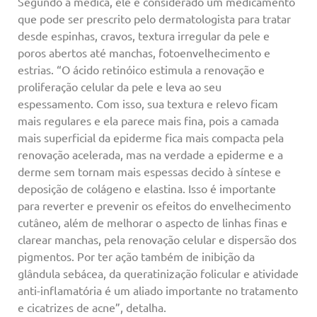
Segundo a médica, ele é considerado um medicamento
que pode ser prescrito pelo dermatologista para tratar
desde espinhas, cravos, textura irregular da pele e
poros abertos até manchas, fotoenvelhecimento e
estrias. “O ácido retinóico estimula a renovação e
proliferação celular da pele e leva ao seu
espessamento. Com isso, sua textura e relevo ficam
mais regulares e ela parece mais fina, pois a camada
mais superficial da epiderme fica mais compacta pela
renovação acelerada, mas na verdade a epiderme e a
derme sem tornam mais espessas decido à síntese e
deposição de colágeno e elastina. Isso é importante
para reverter e prevenir os efeitos do envelhecimento
cutâneo, além de melhorar o aspecto de linhas finas e
clarear manchas, pela renovação celular e dispersão dos
pigmentos. Por ter ação também de inibição da
glândula sebácea, da queratinização folicular e atividade
anti-inflamatória é um aliado importante no tratamento
e cicatrizes de acne”, detalha.