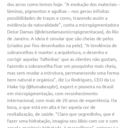
dos arcos como temos hoje. “A evolução dos materiais –
lâminas, pigmentos e agulhas – nos gerou infinitas
possibilidades de traços e cores, trazendo assim a
evidência da naturalidade”, conta a micropigmentadora
Deise Damas (@deisedamasmicropigmentacao), do Rio
de Janeiro. A ideia é simular que são cheias de pelos
(criados por fios desenhados na pele). “A tendência de
sobrancelhas é manter a arquitetura, o desenho e
corrigir aquelas ‘falhinhas’ que as clientes não gostam,
fazendo a sobrancelha ficar um pouquinho mais cheia,
mas sem mudar a estrutura, permanecendo uma forma
bem natural e orgânica”, diz Lu Rodrigues, CEO da Lu
Make Up (@lumakeupbr), expert e pioneira no Brasil
em micropigmentação, com reconhecimento
internacional, com mais de 20 anos de experiência. Na
boca, o que está em alta é ter aquela cor de
revitalização, de saúde. “Claro que segredinho, que é
fazer uma hidratação, imagina seu lábio com cor e com
aquela aparência hidratada, é maravilhoso”, entrega Lu.