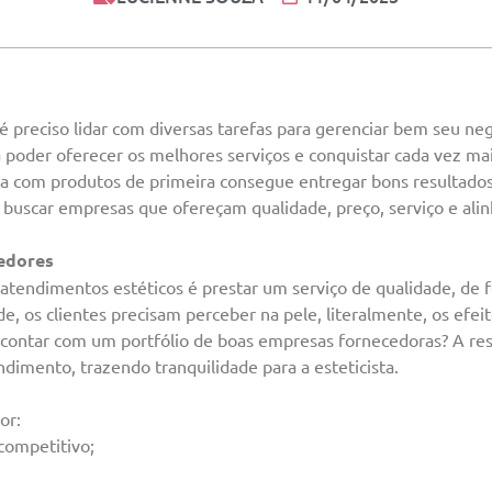
preciso lidar com diversas tarefas para gerenciar bem seu ne
 poder oferecer os melhores serviços e conquistar cada vez mai
a com produtos de primeira consegue entregar bons resultado
iso buscar empresas que ofereçam qualidade, preço, serviço e al
edores
endimentos estéticos é prestar um serviço de qualidade, de f
ade, os clientes precisam perceber na pele, literalmente, os efei
contar com um portfólio de boas empresas fornecedoras? A resp
dimento, trazendo tranquilidade para a esteticista.
or:
competitivo;