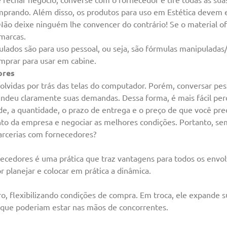
prando. Além disso, os produtos para uso em Estética devem e
 Não deixe ninguém lhe convencer do contrário! Se o material of
marcas.
ados são para uso pessoal, ou seja, são fórmulas manipuladas/
omprar para usar em cabine.
ores
olvidas por trás das telas do computador. Porém, conversar pe
endeu claramente suas demandas. Dessa forma, é mais fácil pe
e, a quantidade, o prazo de entrega e o preço de que você prec
nto da empresa e negociar as melhores condições. Portanto, se
parcerias com fornecedores?
ecedores é uma prática que traz vantagens para todos os envol
planejar e colocar em prática a dinâmica.
o, flexibilizando condições de compra. Em troca, ele expande 
 que poderiam estar nas mãos de concorrentes.