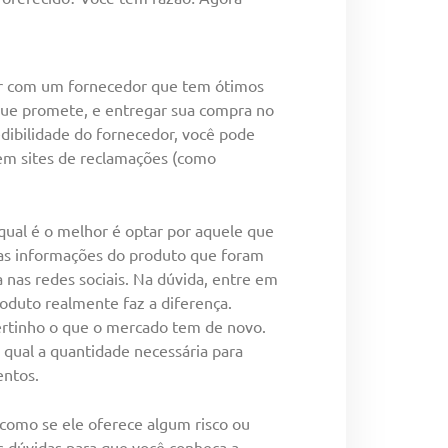
iar com um fornecedor que tem ótimos
que promete, e entregar sua compra no
edibilidade do fornecedor, você pode
 em sites de reclamações (como
ual é o melhor é optar por aquele que
 as informações do produto que foram
a nas redes sociais. Na dúvida, entre em
oduto realmente faz a diferença.
ertinho o que o mercado tem de novo.
 qual a quantidade necessária para
entos.
como se ele oferece algum risco ou
as dúvidas para que você conheça a