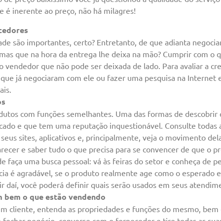
e é inerente ao preço, não há milagres!
cedores
ade são importantes, certo? Entretanto, de que adianta negoc
 mas que na hora da entrega lhe deixa na mão? Cumprir com o 
 vendedor que não pode ser deixada de lado. Para avaliar a cr
 que já negociaram com ele ou fazer uma pesquisa na Internet
ais.
os
utos com funções semelhantes. Uma das formas de descobrir q
cado e que tem uma reputação inquestionável. Consulte todas
seus sites, aplicativos e, principalmente, veja o movimento del
recer e saber tudo o que precisa para se convencer de que o pr
 faça uma busca pessoal: vá às feiras do setor e conheça de p
ncia é agradável, se o produto realmente age como o esperado e
tir daí, você poderá definir quais serão usados em seus atendim
 bem o que estão vendendo
m cliente, entenda as propriedades e funções do mesmo, bem 
de fechar negócio, converse com o fornecedor e tire todas as su