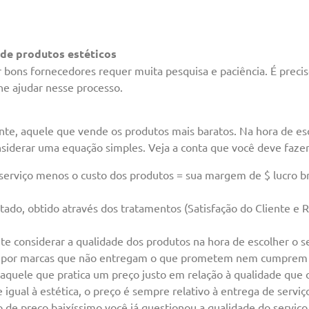
de produtos estéticos
bons fornecedores requer muita pesquisa e paciência. É preciso 
he ajudar nesse processo.
e, aquele que vende os produtos mais baratos. Na hora de esc
nsiderar uma equação simples. Veja a conta que você deve fazer
 serviço menos o custo dos produtos = sua margem de $ lucro br
ultado, obtido através dos tratamentos (Satisfação do Cliente e 
te considerar a qualidade dos produtos na hora de escolher o 
r por marcas que não entregam o que prometem nem cumprem as
aquele que pratica um preço justo em relação à qualidade que 
 igual à estética, o preço é sempre relativo à entrega de serviç
de preço baixíssimo você já questionou a qualidade do serviço