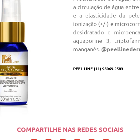
a circulação de água entre 
e a elasticidade da pel
ionização (+/-) e microcor
desidratado e microencap
aquaporine 3, triptofan
@peellineder
manganês.
PEEL LINE (11) 95069-2583
COMPARTILHE NAS REDES SOCIAIS